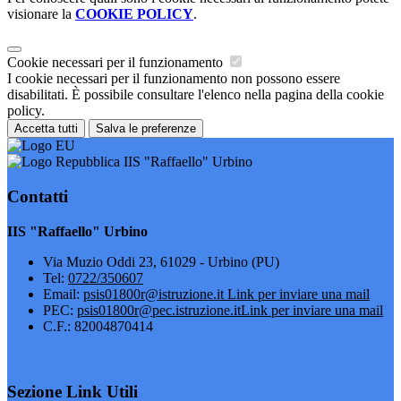
visionare la
COOKIE POLICY
.
Cookie necessari per il funzionamento
I cookie necessari per il funzionamento non possono essere
disabilitati. È possibile consultare l'elenco nella pagina della cookie
policy.
Accetta tutti
Salva le preferenze
IIS "Raffaello" Urbino
Contatti
IIS "Raffaello" Urbino
Via Muzio Oddi 23, 61029 - Urbino (PU)
Tel:
0722/350607
Email:
psis01800r@istruzione.it
Link per inviare una mail
PEC:
psis01800r@pec.istruzione.it
Link per inviare una mail
C.F.: 82004870414
Sezione Link Utili