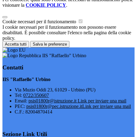
visionare la
COOKIE POLICY
.
Cookie necessari per il funzionamento
I cookie necessari per il funzionamento non possono essere
disabilitati. È possibile consultare l'elenco nella pagina della cookie
policy.
Accetta tutti
Salva le preferenze
IIS "Raffaello" Urbino
Contatti
IIS "Raffaello" Urbino
Via Muzio Oddi 23, 61029 - Urbino (PU)
Tel:
0722/350607
Email:
psis01800r@istruzione.it
Link per inviare una mail
PEC:
psis01800r@pec.istruzione.it
Link per inviare una mail
C.F.: 82004870414
Sezione Link Utili