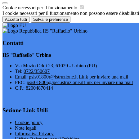
Cookie necessari per il funzionamento
I cookie necessari per il funzionamento non possono essere disabilitati.
Accetta tutti
Salva le preferenze
IIS "Raffaello" Urbino
Contatti
IIS "Raffaello" Urbino
Via Muzio Oddi 23, 61029 - Urbino (PU)
Tel:
0722/350607
Email:
psis01800r@istruzione.it
Link per inviare una mail
PEC:
psis01800r@pec.istruzione.it
Link per inviare una mail
C.F.: 82004870414
Sezione Link Utili
Cookie policy
Note legali
Informativa Privacy