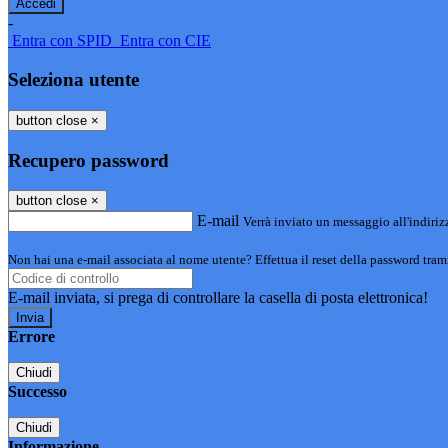
-
Entra con SPID
Entra con CIE
Seleziona utente
button close
×
Recupero password
button close
×
E-mail
Verrà inviato un messaggio all'indirizz
Non hai una e-mail associata al nome utente? Effettua il reset della password tram
E-mail inviata, si prega di controllare la casella di posta elettronica!
Errore
Chiudi
Successo
Chiudi
Informazione