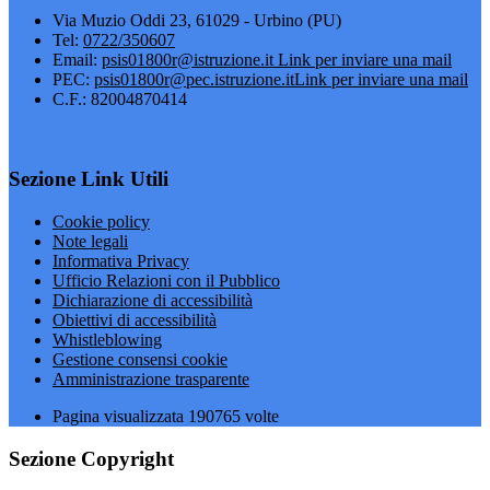
Via Muzio Oddi 23, 61029 - Urbino (PU)
Tel:
0722/350607
Email:
psis01800r@istruzione.it
Link per inviare una mail
PEC:
psis01800r@pec.istruzione.it
Link per inviare una mail
C.F.: 82004870414
Sezione Link Utili
Cookie policy
Note legali
Informativa Privacy
Ufficio Relazioni con il Pubblico
Dichiarazione di accessibilità
Obiettivi di accessibilità
Whistleblowing
Gestione consensi cookie
Amministrazione trasparente
Pagina visualizzata
190765
volte
Sezione Copyright