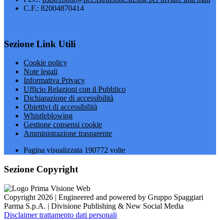
C.F.: 82004870414
Sezione Link Utili
Cookie policy
Note legali
Informativa Privacy
Ufficio Relazioni con il Pubblico
Dichiarazione di accessibilità
Obiettivi di accessibilità
Whistleblowing
Gestione consensi cookie
Amministrazione trasparente
Pagina visualizzata
190772
volte
Sezione Copyright
Copyright 2026 | Engineered and powered by Gruppo Spaggiari
Parma S.p.A. | Divisione Publishing & New Social Media
Disclaimer trattamento dati personali