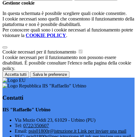
Gestione cookie
In questa schermata è possibile scegliere quali cookie consentire.
I cookie necessari sono quelli che consentono il funzionamento della
piattaforma e non è possibile disabilitarli.
Per conoscere quali sono i cookie necessari al funzionamento potete
visionare la
COOKIE POLICY
.
Cookie necessari per il funzionamento
I cookie necessari per il funzionamento non possono essere
disabilitati. È possibile consultare l'elenco nella pagina della cookie
policy.
Accetta tutti
Salva le preferenze
IIS "Raffaello" Urbino
Contatti
IIS "Raffaello" Urbino
Via Muzio Oddi 23, 61029 - Urbino (PU)
Tel:
0722/350607
Email:
psis01800r@istruzione.it
Link per inviare una mail
PEC:
psis01800r@pec.istruzione.it
Link per inviare una mail