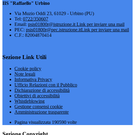
IIS "Raffaello" Urbino
Via Muzio Oddi 23, 61029 - Urbino (PU)
Tel:
0722/350607
Email:
psis01800r@istruzione.it
Link per inviare una mail
PEC:
psis01800r@pec.istruzione.it
Link per inviare una mail
C.F.: 82004870414
Sezione Link Utili
Cookie policy
Note legali
Informativa Privacy
Ufficio Relazioni con il Pubblico
Dichiarazione di accessibilità
Obiettivi di accessibilità
Whistleblowing
Gestione consensi cookie
Amministrazione trasparente
Pagina visualizzata
190590
volte
Sezione Copyright