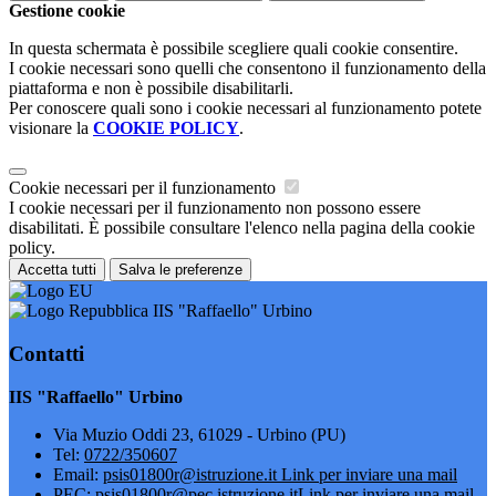
Gestione cookie
In questa schermata è possibile scegliere quali cookie consentire.
I cookie necessari sono quelli che consentono il funzionamento della
piattaforma e non è possibile disabilitarli.
Per conoscere quali sono i cookie necessari al funzionamento potete
visionare la
COOKIE POLICY
.
Cookie necessari per il funzionamento
I cookie necessari per il funzionamento non possono essere
disabilitati. È possibile consultare l'elenco nella pagina della cookie
policy.
Accetta tutti
Salva le preferenze
IIS "Raffaello" Urbino
Contatti
IIS "Raffaello" Urbino
Via Muzio Oddi 23, 61029 - Urbino (PU)
Tel:
0722/350607
Email:
psis01800r@istruzione.it
Link per inviare una mail
PEC:
psis01800r@pec.istruzione.it
Link per inviare una mail