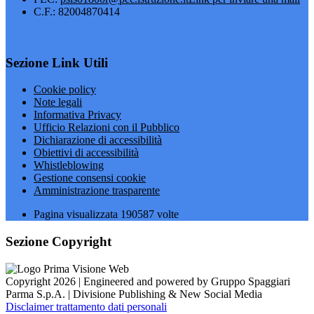
C.F.: 82004870414
Sezione Link Utili
Cookie policy
Note legali
Informativa Privacy
Ufficio Relazioni con il Pubblico
Dichiarazione di accessibilità
Obiettivi di accessibilità
Whistleblowing
Gestione consensi cookie
Amministrazione trasparente
Pagina visualizzata
190587
volte
Sezione Copyright
Copyright 2026 | Engineered and powered by Gruppo Spaggiari
Parma S.p.A. | Divisione Publishing & New Social Media
Disclaimer trattamento dati personali