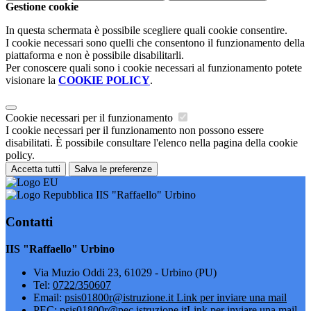
Gestione cookie
In questa schermata è possibile scegliere quali cookie consentire.
I cookie necessari sono quelli che consentono il funzionamento della
piattaforma e non è possibile disabilitarli.
Per conoscere quali sono i cookie necessari al funzionamento potete
visionare la
COOKIE POLICY
.
Cookie necessari per il funzionamento
I cookie necessari per il funzionamento non possono essere
disabilitati. È possibile consultare l'elenco nella pagina della cookie
policy.
Accetta tutti
Salva le preferenze
IIS "Raffaello" Urbino
Contatti
IIS "Raffaello" Urbino
Via Muzio Oddi 23, 61029 - Urbino (PU)
Tel:
0722/350607
Email:
psis01800r@istruzione.it
Link per inviare una mail
PEC:
psis01800r@pec.istruzione.it
Link per inviare una mail