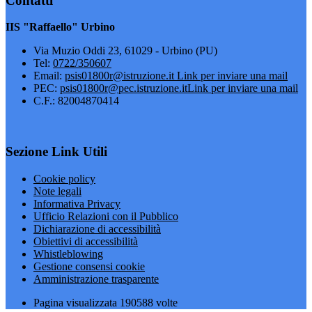
Contatti
IIS "Raffaello" Urbino
Via Muzio Oddi 23, 61029 - Urbino (PU)
Tel:
0722/350607
Email:
psis01800r@istruzione.it
Link per inviare una mail
PEC:
psis01800r@pec.istruzione.it
Link per inviare una mail
C.F.: 82004870414
Sezione Link Utili
Cookie policy
Note legali
Informativa Privacy
Ufficio Relazioni con il Pubblico
Dichiarazione di accessibilità
Obiettivi di accessibilità
Whistleblowing
Gestione consensi cookie
Amministrazione trasparente
Pagina visualizzata
190588
volte