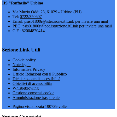
IIS "Raffaello" Urbino
Via Muzio Oddi 23, 61029 - Urbino (PU)
Tel:
0722/350607
Email:
psis01800r@istruzione.it
Link per inviare una mail
PEC:
psis01800r@pec.istruzione.it
Link per inviare una mail
C.F.: 82004870414
Sezione Link Utili
Cookie policy
Note legali
Informativa Privacy
Ufficio Relazioni con il Pubblico
Dichiarazione di accessibilità
Obiettivi di accessibilità
Whistleblowing
Gestione consensi cookie
Amministrazione trasparente
Pagina visualizzata
190739
volte
Sezione Copyright