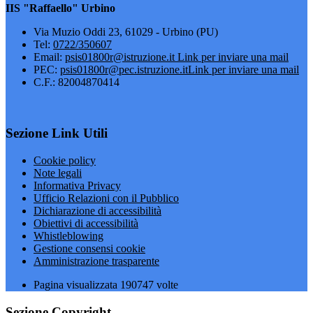
IIS "Raffaello" Urbino
Via Muzio Oddi 23, 61029 - Urbino (PU)
Tel:
0722/350607
Email:
psis01800r@istruzione.it
Link per inviare una mail
PEC:
psis01800r@pec.istruzione.it
Link per inviare una mail
C.F.: 82004870414
Sezione Link Utili
Cookie policy
Note legali
Informativa Privacy
Ufficio Relazioni con il Pubblico
Dichiarazione di accessibilità
Obiettivi di accessibilità
Whistleblowing
Gestione consensi cookie
Amministrazione trasparente
Pagina visualizzata
190747
volte
Sezione Copyright