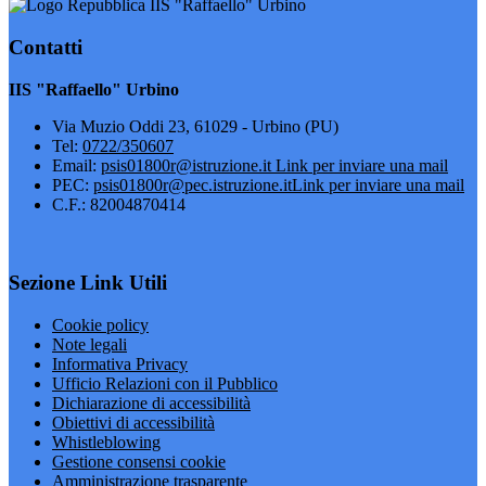
IIS "Raffaello" Urbino
Contatti
IIS "Raffaello" Urbino
Via Muzio Oddi 23, 61029 - Urbino (PU)
Tel:
0722/350607
Email:
psis01800r@istruzione.it
Link per inviare una mail
PEC:
psis01800r@pec.istruzione.it
Link per inviare una mail
C.F.: 82004870414
Sezione Link Utili
Cookie policy
Note legali
Informativa Privacy
Ufficio Relazioni con il Pubblico
Dichiarazione di accessibilità
Obiettivi di accessibilità
Whistleblowing
Gestione consensi cookie
Amministrazione trasparente