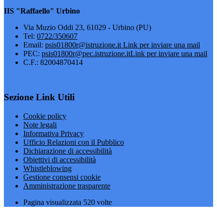
IIS "Raffaello" Urbino
Via Muzio Oddi 23, 61029 - Urbino (PU)
Tel:
0722/350607
Email:
psis01800r@istruzione.it
Link per inviare una mail
PEC:
psis01800r@pec.istruzione.it
Link per inviare una mail
C.F.: 82004870414
Sezione Link Utili
Cookie policy
Note legali
Informativa Privacy
Ufficio Relazioni con il Pubblico
Dichiarazione di accessibilità
Obiettivi di accessibilità
Whistleblowing
Gestione consensi cookie
Amministrazione trasparente
Pagina visualizzata
520
volte