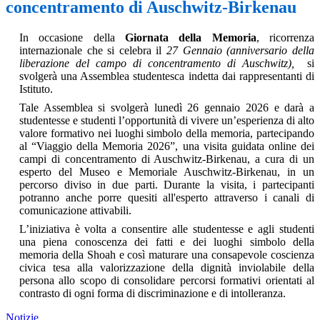
concentramento di Auschwitz-Birkenau
In occasione della
Giornata della Memoria
, ricorrenza
internazionale che si celebra il
27 Gennaio (anniversario della
liberazione del campo di concentramento di Auschwitz),
si
svolgerà una Assemblea studentesca indetta dai rappresentanti di
Istituto.
Tale Assemblea si svolgerà lunedì 26 gennaio 2026 e darà a
studentesse e studenti l’opportunità di vivere un’esperienza di alto
valore formativo nei luoghi simbolo della memoria, partecipando
al
“Viaggio della Memoria 2026”, una visita guidata online dei
campi di concentramento di Auschwitz-Birkenau, a cura di un
esperto del Museo e Memoriale Auschwitz-Birkenau, in un
percorso diviso in due parti. Durante la visita, i partecipanti
potranno anche porre quesiti all'esperto attraverso i canali di
comunicazione attivabili.
L’iniziativa è volta a consentire alle studentesse e agli studenti
una piena conoscenza dei fatti e dei luoghi simbolo della
memoria della Shoah e così maturare una consapevole coscienza
civica tesa alla valorizzazione della dignità inviolabile della
persona allo scopo di consolidare percorsi formativi orientati al
contrasto di ogni forma di discriminazione e di intolleranza.
Notizie