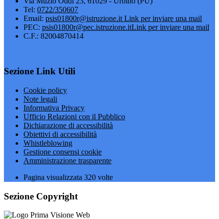
Via Muzio Oddi 23, 61029 - Urbino (PU)
Tel:
0722/350607
Email:
psis01800r@istruzione.it
Link per inviare una mail
PEC:
psis01800r@pec.istruzione.it
Link per inviare una mail
C.F.: 82004870414
Sezione Link Utili
Cookie policy
Note legali
Informativa Privacy
Ufficio Relazioni con il Pubblico
Dichiarazione di accessibilità
Obiettivi di accessibilità
Whistleblowing
Gestione consensi cookie
Amministrazione trasparente
Pagina visualizzata
320
volte
Sezione Copyright