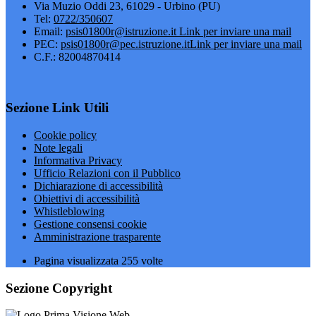
Via Muzio Oddi 23, 61029 - Urbino (PU)
Tel:
0722/350607
Email:
psis01800r@istruzione.it
Link per inviare una mail
PEC:
psis01800r@pec.istruzione.it
Link per inviare una mail
C.F.: 82004870414
Sezione Link Utili
Cookie policy
Note legali
Informativa Privacy
Ufficio Relazioni con il Pubblico
Dichiarazione di accessibilità
Obiettivi di accessibilità
Whistleblowing
Gestione consensi cookie
Amministrazione trasparente
Pagina visualizzata
255
volte
Sezione Copyright