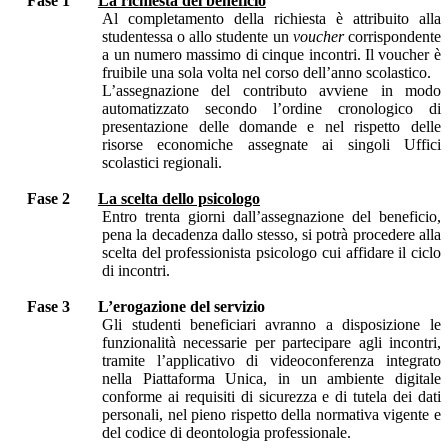
Fase 1
La richiesta del beneficio
Al completamento della richiesta è attribuito alla
studentessa o allo studente un
voucher
corrispondente
a un numero massimo di cinque incontri. Il voucher è
fruibile una sola volta nel corso dell’anno scolastico.
L’assegnazione del contributo avviene in modo
automatizzato secondo l’ordine cronologico di
presentazione delle domande e nel rispetto delle
risorse economiche assegnate ai singoli Uffici
scolastici regionali.
Fase 2
La scelta dello psicologo
Entro trenta giorni dall’assegnazione del beneficio,
pena la decadenza dallo stesso, si potrà procedere alla
scelta del professionista psicologo cui affidare il ciclo
di incontri.
Fase 3
L’erogazione del servizio
Gli studenti beneficiari avranno a disposizione le
funzionalità necessarie per partecipare agli incontri,
tramite l’applicativo di videoconferenza integrato
nella Piattaforma Unica, in un ambiente digitale
conforme ai requisiti di sicurezza e di tutela dei dati
personali, nel pieno rispetto della normativa vigente e
del codice di deontologia professionale.