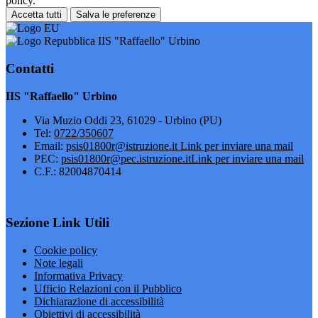
policy.
Accetta tutti
Salva le preferenze
IIS "Raffaello" Urbino
Contatti
IIS "Raffaello" Urbino
Via Muzio Oddi 23, 61029 - Urbino (PU)
Tel:
0722/350607
Email:
psis01800r@istruzione.it
Link per inviare una mail
PEC:
psis01800r@pec.istruzione.it
Link per inviare una mail
C.F.: 82004870414
Sezione Link Utili
Cookie policy
Note legali
Informativa Privacy
Ufficio Relazioni con il Pubblico
Dichiarazione di accessibilità
Obiettivi di accessibilità