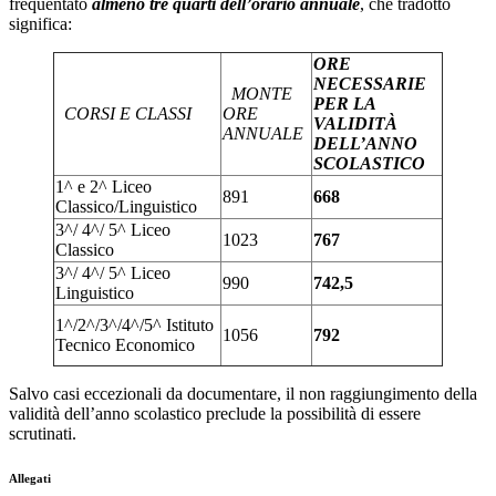
frequentato
almeno tre quarti dell’orario annuale
, che tradotto
significa:
ORE
NECESSARIE
MONTE
PER LA
CORSI E CLASSI
ORE
VALIDITÀ
ANNUALE
DELL’ANNO
SCOLASTICO
1^ e 2^ Liceo
891
668
Classico/Linguistico
3^/ 4^/ 5^ Liceo
1023
767
Classico
3^/ 4^/ 5^ Liceo
990
742,5
Linguistico
1^/2^/3^/4^/5^ Istituto
1056
792
Tecnico Economico
Salvo casi eccezionali da documentare,
il non raggiungimento della
validità dell’anno scolastico preclude la possibilità di essere
scrutinati.
Allegati