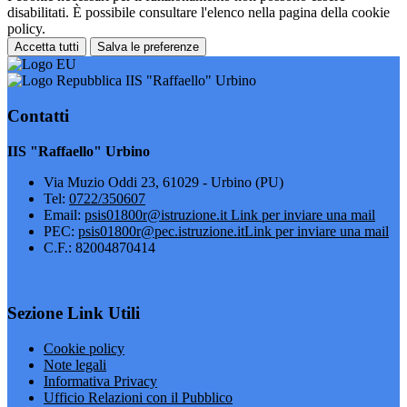
disabilitati. È possibile consultare l'elenco nella pagina della cookie
policy.
Accetta tutti
Salva le preferenze
IIS "Raffaello" Urbino
Contatti
IIS "Raffaello" Urbino
Via Muzio Oddi 23, 61029 - Urbino (PU)
Tel:
0722/350607
Email:
psis01800r@istruzione.it
Link per inviare una mail
PEC:
psis01800r@pec.istruzione.it
Link per inviare una mail
C.F.: 82004870414
Sezione Link Utili
Cookie policy
Note legali
Informativa Privacy
Ufficio Relazioni con il Pubblico