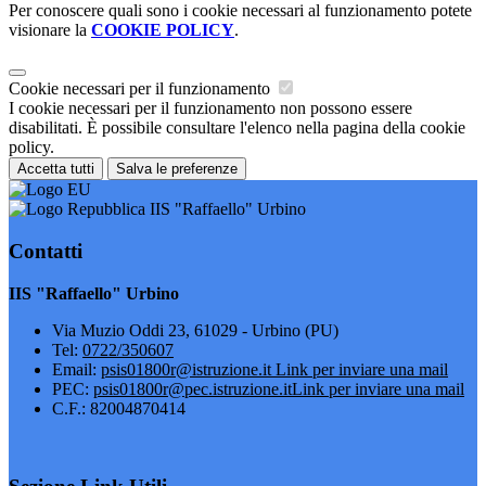
Per conoscere quali sono i cookie necessari al funzionamento potete
visionare la
COOKIE POLICY
.
Cookie necessari per il funzionamento
I cookie necessari per il funzionamento non possono essere
disabilitati. È possibile consultare l'elenco nella pagina della cookie
policy.
Accetta tutti
Salva le preferenze
IIS "Raffaello" Urbino
Contatti
IIS "Raffaello" Urbino
Via Muzio Oddi 23, 61029 - Urbino (PU)
Tel:
0722/350607
Email:
psis01800r@istruzione.it
Link per inviare una mail
PEC:
psis01800r@pec.istruzione.it
Link per inviare una mail
C.F.: 82004870414