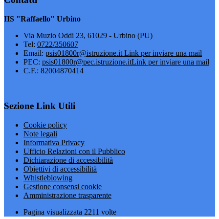
IIS "Raffaello" Urbino
Via Muzio Oddi 23, 61029 - Urbino (PU)
Tel:
0722/350607
Email:
psis01800r@istruzione.it
Link per inviare una mail
PEC:
psis01800r@pec.istruzione.it
Link per inviare una mail
C.F.: 82004870414
Sezione Link Utili
Cookie policy
Note legali
Informativa Privacy
Ufficio Relazioni con il Pubblico
Dichiarazione di accessibilità
Obiettivi di accessibilità
Whistleblowing
Gestione consensi cookie
Amministrazione trasparente
Pagina visualizzata
2211
volte