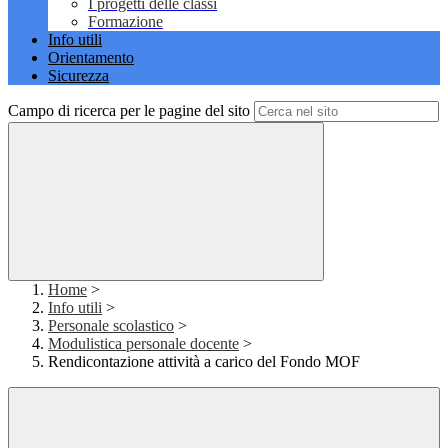
I progetti delle classi
Formazione
Info utili
Orientamento
Sicurezza
Campo di ricerca per le pagine del sito
Home
>
Info utili
>
Personale scolastico
>
Modulistica personale docente
>
Rendicontazione attività a carico del Fondo MOF