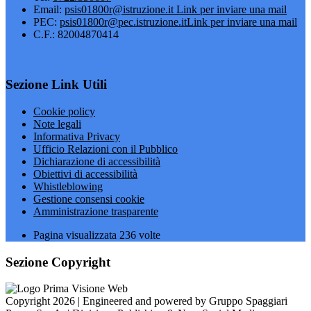
Email:
psis01800r@istruzione.it
Link per inviare una mail
PEC:
psis01800r@pec.istruzione.it
Link per inviare una mail
C.F.: 82004870414
Sezione Link Utili
Cookie policy
Note legali
Informativa Privacy
Ufficio Relazioni con il Pubblico
Dichiarazione di accessibilità
Obiettivi di accessibilità
Whistleblowing
Gestione consensi cookie
Amministrazione trasparente
Pagina visualizzata
236
volte
Sezione Copyright
Copyright 2026 | Engineered and powered by Gruppo Spaggiari