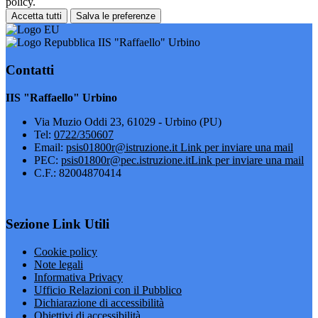
policy.
Accetta tutti
Salva le preferenze
IIS "Raffaello" Urbino
Contatti
IIS "Raffaello" Urbino
Via Muzio Oddi 23, 61029 - Urbino (PU)
Tel:
0722/350607
Email:
psis01800r@istruzione.it
Link per inviare una mail
PEC:
psis01800r@pec.istruzione.it
Link per inviare una mail
C.F.: 82004870414
Sezione Link Utili
Cookie policy
Note legali
Informativa Privacy
Ufficio Relazioni con il Pubblico
Dichiarazione di accessibilità
Obiettivi di accessibilità