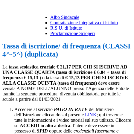
Albo Sindacale
Contrattazione Integrativa di Istituto
R.S.U. di Istituto
Proclamazione Scioperi
Tassa di iscrizione/ di frequenza (CLASSI
4^-5^) (duplicata)
La
tassa scolastica erariale
€ 21,17 PER CHI SI ISCRIVE AD
UNA CLASSE QUARTA (tassa di iscrizione € 6,04 + tassa di
frequenza € 15,13
) o la tassa di
€ 15,13 PER CHI SI ISCRIVE
ALLA CLASSE QUINTA (tassa di frequenza)
deve essere
versata A NOME DELL’ALUNNO presso l’Agenzia delle Entrate
tramite la seguente procedura, divenuta obbligatoria per tutte le
scuole a partire dal 01/03/2021.
Accedere al servizio
PAGO IN RETE
del Ministero
dell’Istruzione cliccando sul presente
LINK
; qui troverete
tutte le informazioni e i video tutorial sul suo utilizzo. Cliccare
su
ACCEDI in alto a destra
: l’utente deve essere in
possesso di
SPID
oppure delle
credenziali (username e