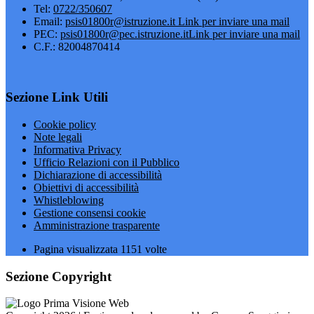
Tel:
0722/350607
Email:
psis01800r@istruzione.it
Link per inviare una mail
PEC:
psis01800r@pec.istruzione.it
Link per inviare una mail
C.F.: 82004870414
Sezione Link Utili
Cookie policy
Note legali
Informativa Privacy
Ufficio Relazioni con il Pubblico
Dichiarazione di accessibilità
Obiettivi di accessibilità
Whistleblowing
Gestione consensi cookie
Amministrazione trasparente
Pagina visualizzata
1151
volte
Sezione Copyright