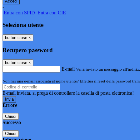
-
Entra con SPID
Entra con CIE
Seleziona utente
button close
×
Recupero password
button close
×
E-mail
Verrà inviato un messaggio all'indirizz
Non hai una e-mail associata al nome utente? Effettua il reset della password tram
E-mail inviata, si prega di controllare la casella di posta elettronica!
Errore
Chiudi
Successo
Chiudi
Informazione