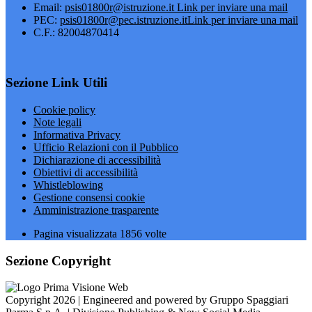
Email:
psis01800r@istruzione.it
Link per inviare una mail
PEC:
psis01800r@pec.istruzione.it
Link per inviare una mail
C.F.: 82004870414
Sezione Link Utili
Cookie policy
Note legali
Informativa Privacy
Ufficio Relazioni con il Pubblico
Dichiarazione di accessibilità
Obiettivi di accessibilità
Whistleblowing
Gestione consensi cookie
Amministrazione trasparente
Pagina visualizzata
1856
volte
Sezione Copyright
Copyright 2026 | Engineered and powered by Gruppo Spaggiari