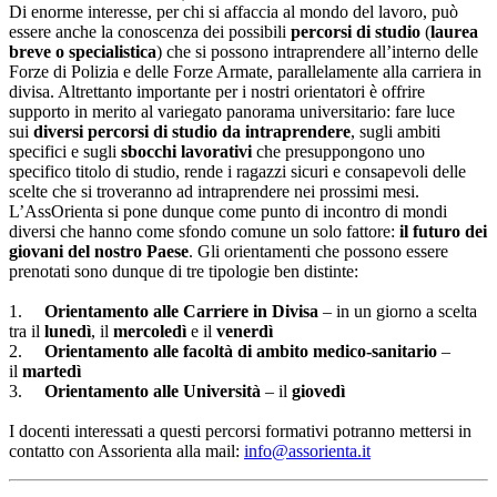
Di enorme interesse, per chi si affaccia al mondo del lavoro, può
essere anche la conoscenza dei possibili
percorsi di studio
(
laurea
breve o specialistica
) che si possono intraprendere all’interno delle
Forze di Polizia e delle Forze Armate, parallelamente alla carriera in
divisa. Altrettanto importante per i nostri orientatori è offrire
supporto in merito al variegato panorama universitario: fare luce
sui
diversi percorsi di studio da intraprendere
, sugli ambiti
specifici e sugli
sbocchi lavorativi
che presuppongono uno
specifico titolo di studio, rende i ragazzi sicuri e consapevoli delle
scelte che si troveranno ad intraprendere nei prossimi mesi.
L’AssOrienta si pone dunque come punto di incontro di mondi
diversi che hanno come sfondo comune un solo fattore:
il futuro dei
giovani del nostro Paese
. Gli orientamenti che possono essere
prenotati sono dunque di tre tipologie ben distinte:
1.
Orientamento alle Carriere in Divisa
– in un giorno a scelta
tra il
lunedì
, il
mercoledì
e il
venerdì
2.
Orientamento alle facoltà di ambito medico-sanitario
–
il
martedì
3.
Orientamento alle Università
– il
giovedì
I docenti interessati a questi percorsi formativi potranno mettersi in
contatto con Assorienta alla mail:
info@assorienta.it