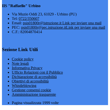
IIS "Raffaello" Urbino
Via Muzio Oddi 23, 61029 - Urbino (PU)
Tel:
0722/350607
Email:
psis01800r@istruzione.it
Link per inviare una mail
PEC:
psis01800r@pec.istruzione.it
Link per inviare una mail
C.F.: 82004870414
Sezione Link Utili
Cookie policy
Note legali
Informativa Privacy
Ufficio Relazioni con il Pubblico
Dichiarazione di accessibilità
Obiettivi di accessibilità
Whistleblowing
Gestione consensi cookie
Amministrazione trasparente
Pagina visualizzata
1999
volte