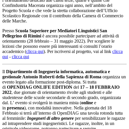
l’orientamento dedicato alle classi terze, quarte e quinte che
Confindustria Macerata organizza ogni anno, nell’ambito del
Progetto Scuola e che vede la stretta collaborazione dell’Ufficio
Scolastico Regionale con il contributo della Camera di Commercio
delle Marche.
Presso
Scuola Superiore per Mediatori Linguistici San
Pellegrino di Rimini
è ancora possibile partecipare ad attività di
orientamento (28 febbraio – 31 maggio 2022). Per scegliere le
lezioni che possono essere più interessanti si consulti l’orario
accademico (
clicca qui
). Per iscriversi al progetto, vai al link
clicca
qui
-
clicca qui
Il
Dipartimento di Ingegneria informatica, automatica e
gestionale Antonio Ruberti della Sapienza di Roma
organizza un
evento legato alla formazione post-diploma. Si tratta
di
OPENDIAG ONLIFE EDITION
del
17 – 18 FEBBRAIO
2022
, due giornate di orientamento rivolte agli studenti e alle
studentesse delle scuole secondarie di secondo grado, organizzata
dal. L’ evento si svolgerà in maniera mista (
online
e
in
presenza
), con modalità innovative. Nella giornata del 18
Febbraio si terrà all’interno di OpenDIAG una tavola rotonda tutta
al femminile:
Ingegneri di altro genere
per sensibilizzare le ragazze
ad intraprendere studi ingegneristici. Le ragazze, inoltre, in un
originale videogame, potranno partecipare e seguire