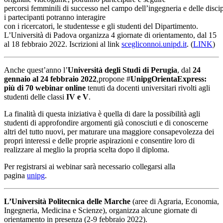
percorsi femminili di successo nel campo dell’ingegneria e delle discip
i partecipanti potranno interagire
con i ricercatori, le studentesse e gli studenti del Dipartimento.
L’Università di Padova organizza 4 giornate di orientamento, dal 15
al 18 febbraio 2022. Iscrizioni al link
scegliconnoi.unipd.it
. (
LINK
)
Anche quest’anno l’
Università degli Studi di Perugia
, dal
24
gennaio al 24 febbraio 2022
,propone #
UnipgOrientaExpress:
più di 70
webinar online
tenuti da docenti universitari rivolti agli
studenti delle classi
IV e V
.
La finalità di questa iniziativa è quella di dare la possibilità agli
studenti di approfondire argomenti già conosciuti e di conoscerne
altri del tutto nuovi, per maturare una maggiore consapevolezza dei
propri interessi e delle proprie aspirazioni e consentire loro di
realizzare al meglio la propria scelta dopo il diploma.
Per registrarsi ai webinar sarà necessario collegarsi alla
pagina
unipg
.
L’Università Politecnica delle Marche
(aree di Agraria, Economia,
Ingegneria, Medicina e Scienze), organizza alcune giornate di
orientamento in presenza (2-9 febbraio 2022).