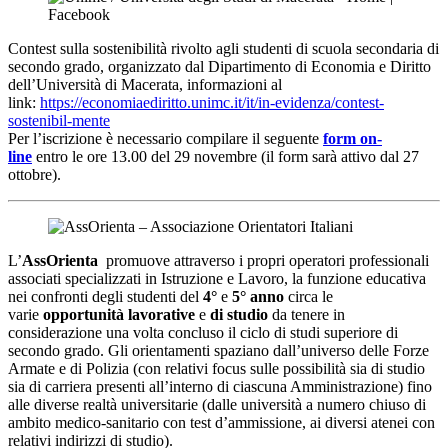
Contest sulla sostenibilità rivolto agli studenti di scuola secondaria di
secondo grado, organizzato dal Dipartimento di Economia e Diritto
dell’Università di Macerata, informazioni al
link:
https://economiaediritto.unimc.it/it/in-evidenza/contest-
sostenibil-mente
Per l’iscrizione è necessario compilare il seguente
form on-
line
entro le ore 13.00 del 29 novembre (il form sarà attivo dal 27
ottobre).
L’
AssOrienta
promuove attraverso i propri operatori professionali
associati specializzati in Istruzione e Lavoro, la funzione educativa
nei confronti degli studenti del
4°
e
5° anno
circa le
varie
opportunità lavorative
e
di studio
da tenere in
considerazione una volta concluso il ciclo di studi superiore di
secondo grado. Gli orientamenti spaziano dall’universo delle Forze
Armate e di Polizia (con relativi focus sulle possibilità sia di studio
sia di carriera presenti all’interno di ciascuna Amministrazione) fino
alle diverse realtà universitarie (dalle università a numero chiuso di
ambito medico-sanitario con test d’ammissione, ai diversi atenei con
relativi indirizzi di studio).