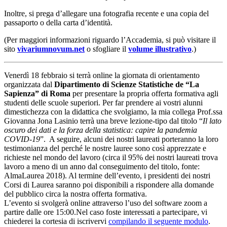
Inoltre, si prega d’allegare una fotografia recente e una copia del
passaporto o della carta d’identità.
(Per maggiori informazioni riguardo l’Accademia, si può visitare il
sito
vivariumnovum.net
o sfogliare il
volume illustrativo
.)
Venerdì 18 febbraio si terrà online la giornata di orientamento
organizzata dal
Dipartimento di Scienze Statistiche de “La
Sapienza” di Roma
per presentare la propria offerta formativa agli
studenti delle scuole superiori. Per far prendere ai vostri alunni
dimestichezza con la didattica che svolgiamo, la mia collega Prof.ssa
Giovanna Jona Lasinio terrà una breve lezione-tipo dal titolo “
Il lato
oscuro dei dati e la forza della statistica: capire la pandemia
COVID-19
”. A seguire, alcuni dei nostri laureati porteranno la loro
testimonianza del perché le nostre lauree sono così apprezzate e
richieste nel mondo del lavoro (circa il 95% dei nostri laureati trova
lavoro a meno di un anno dal conseguimento del titolo, fonte:
AlmaLaurea 2018). Al termine dell’evento, i presidenti dei nostri
Corsi di Laurea saranno poi disponibili a rispondere alla domande
del pubblico circa la nostra offerta formativa.
L’evento si svolgerà online attraverso l’uso del software zoom a
partire dalle ore 15:00.Nel caso foste interessati a partecipare, vi
chiederei la cortesia di iscrivervi
compilando il seguente modulo
.