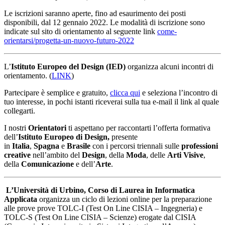
Le iscrizioni saranno aperte, fino ad esaurimento dei posti
disponibili, dal 12 gennaio 2022. Le modalità di iscrizione sono
indicate sul sito di orientamento al seguente link
come-
orientarsi/progetta-un-nuovo-futuro-2022
L’
Istituto Europeo del Design (IED)
organizza alcuni incontri di
orientamento. (
LINK
)
Partecipare è semplice e gratuito,
clicca qui
e seleziona l’incontro di
tuo interesse, in pochi istanti riceverai sulla tua e-mail il link al quale
collegarti.
I nostri
Orientatori
ti aspettano per raccontarti l’offerta formativa
dell’
Istituto Europeo di Design,
presente
in
Italia
,
Spagna
e
Brasile
con i percorsi triennali sulle
professioni
creative
nell’ambito del
Design
, della
Moda
, delle
Arti Visive
,
della
Comunicazione
e dell’
Arte
.
L’Università di Urbino, Corso di Laurea in Informatica
Applicata
organizza un ciclo di lezioni online per la preparazione
alle prove prove TOLC-I (Test On Line CISIA – Ingegneria) e
TOLC-S (Test On Line CISIA – Scienze) erogate dal CISIA