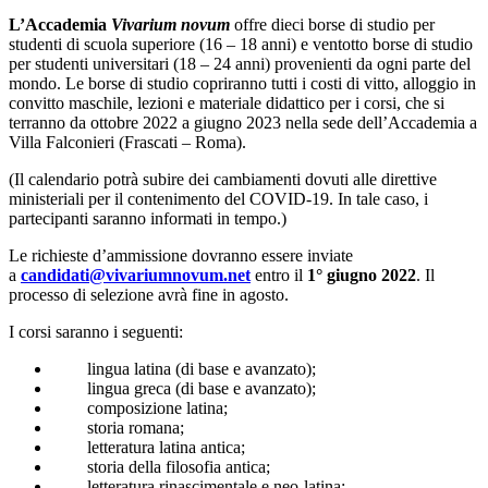
L’Accademia
Vivarium novum
offre dieci borse di studio per
studenti di scuola superiore (16 – 18 anni) e ventotto borse di studio
per studenti universitari (18 – 24 anni) provenienti da ogni parte del
mondo. Le borse di studio copriranno tutti i costi di vitto, alloggio in
convitto maschile, lezioni e materiale didattico per i corsi, che si
terranno da ottobre 2022 a giugno 2023 nella sede dell’Accademia a
Villa Falconieri (Frascati – Roma).
(Il calendario potrà subire dei cambiamenti dovuti alle direttive
ministeriali per il contenimento del COVID-19. In tale caso, i
partecipanti saranno informati in tempo.)
Le richieste d’ammissione dovranno essere inviate
a
candidati@vivariumnovum.net
entro il
1° giugno 2022
. Il
processo di selezione avrà fine in agosto.
I corsi saranno i seguenti:
lingua latina (di base e avanzato);
lingua greca (di base e avanzato);
composizione latina;
storia romana;
letteratura latina antica;
storia della filosofia antica;
letteratura rinascimentale e neo-latina;