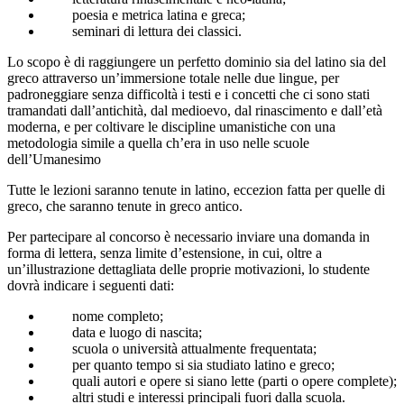
poesia e metrica latina e greca;
seminari di lettura dei classici.
Lo scopo è di raggiungere un perfetto dominio sia del latino sia del
greco attraverso un’immersione totale nelle due lingue, per
padroneggiare senza difficoltà i testi e i concetti che ci sono stati
tramandati dall’antichità, dal medioevo, dal rinascimento e dall’età
moderna, e per coltivare le discipline umanistiche con una
metodologia simile a quella ch’era in uso nelle scuole
dell’Umanesimo
Tutte le lezioni saranno tenute in latino, eccezion fatta per quelle di
greco, che saranno tenute in greco antico.
Per partecipare al concorso è necessario inviare una domanda in
forma di lettera, senza limite d’estensione, in cui, oltre a
un’illustrazione dettagliata delle proprie motivazioni, lo studente
dovrà indicare i seguenti dati:
nome completo;
data e luogo di nascita;
scuola o università attualmente frequentata;
per quanto tempo si sia studiato latino e greco;
quali autori e opere si siano lette (parti o opere complete);
altri studi e interessi principali fuori dalla scuola.