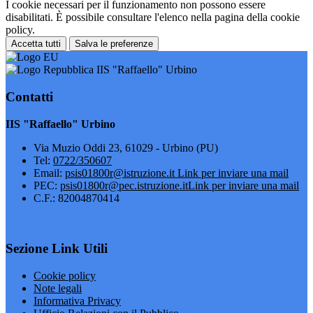
I cookie necessari per il funzionamento non possono essere
disabilitati. È possibile consultare l'elenco nella pagina della cookie
policy.
Accetta tutti
Salva le preferenze
IIS "Raffaello" Urbino
Contatti
IIS "Raffaello" Urbino
Via Muzio Oddi 23, 61029 - Urbino (PU)
Tel:
0722/350607
Email:
psis01800r@istruzione.it
Link per inviare una mail
PEC:
psis01800r@pec.istruzione.it
Link per inviare una mail
C.F.: 82004870414
Sezione Link Utili
Cookie policy
Note legali
Informativa Privacy