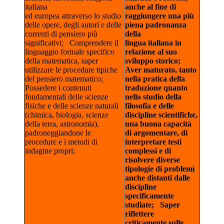
italiana
anche al fine di
ed europea attraverso lo studio
raggiungere una più
delle opere, degli autori e delle
piena padronanza
correnti di pensiero più
della
significativi; Comprendere il
lingua italiana in
linguaggio formale specifico
relazione al suo
della matematica, saper
sviluppo storico;
utilizzare le procedure tipiche
Aver maturato, tanto
del pensiero matematico;
nella pratica della
Possedere i contenuti
traduzione quanto
fondamentali delle scienze
nello studio della
fisiche e delle scienze naturali
filosofia e delle
(chimica, biologia, scienze
discipline scientifiche,
della terra, astronomia),
una buona capacità
padroneggiandone le
di argomentare, di
procedure e i metodi di
interpretare testi
indagine propri;
complessi e di
risolvere diverse
tipologie di problemi
anche distanti dalle
discipline
specificamente
studiate;
Saper
riflettere
criticamente sulle