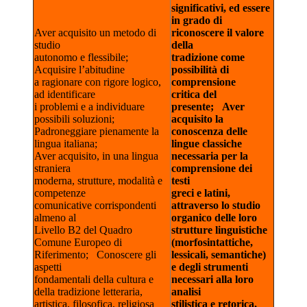
significativi, ed essere
in grado di
Aver acquisito un metodo di
riconoscere il valore
studio
della
autonomo e flessibile;
tradizione come
Acquisire l’abitudine
possibilità di
a ragionare con rigore logico,
comprensione
ad identificare
critica del
i problemi e a individuare
presente;
Aver
possibili soluzioni;
acquisito la
Padroneggiare pienamente la
conoscenza delle
lingua italiana;
lingue classiche
Aver acquisito, in una lingua
necessaria per la
straniera
comprensione dei
moderna, strutture, modalità e
testi
competenze
greci e latini,
comunicative corrispondenti
attraverso lo studio
almeno al
organico delle loro
Livello B2 del Quadro
strutture linguistiche
Comune Europeo di
(morfosintattiche,
Riferimento; Conoscere gli
lessicali, semantiche)
aspetti
e degli strumenti
fondamentali della cultura e
necessari alla loro
della tradizione letteraria,
analisi
artistica, filosofica, religiosa
stilistica e retorica,