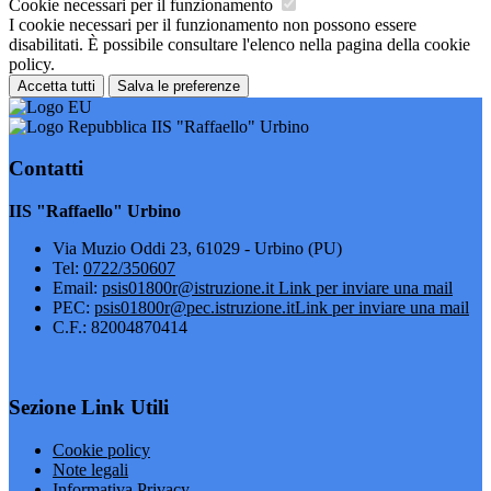
Cookie necessari per il funzionamento
I cookie necessari per il funzionamento non possono essere
disabilitati. È possibile consultare l'elenco nella pagina della cookie
policy.
Accetta tutti
Salva le preferenze
IIS "Raffaello" Urbino
Contatti
IIS "Raffaello" Urbino
Via Muzio Oddi 23, 61029 - Urbino (PU)
Tel:
0722/350607
Email:
psis01800r@istruzione.it
Link per inviare una mail
PEC:
psis01800r@pec.istruzione.it
Link per inviare una mail
C.F.: 82004870414
Sezione Link Utili
Cookie policy
Note legali
Informativa Privacy