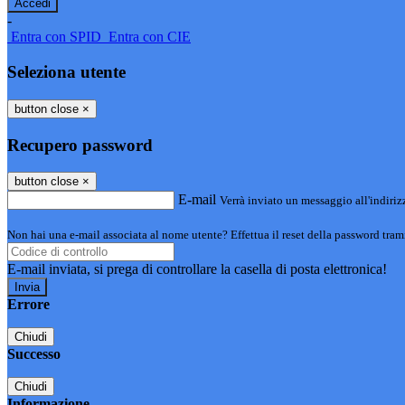
-
Entra con SPID
Entra con CIE
Seleziona utente
button close
×
Recupero password
button close
×
E-mail
Verrà inviato un messaggio all'indirizz
Non hai una e-mail associata al nome utente? Effettua il reset della password tram
E-mail inviata, si prega di controllare la casella di posta elettronica!
Errore
Chiudi
Successo
Chiudi
Informazione