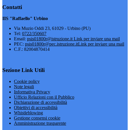
Contatti
IIS "Raffaello" Urbino
Via Muzio Oddi 23, 61029 - Urbino (PU)
Tel:
0722/350607
Email:
psis01800r@istruzione.it
Link per inviare una mail
PEC:
psis01800r@pec.istruzione.it
Link per inviare una mail
C.F.: 82004870414
Sezione Link Utili
Cookie policy
Note legali
Informativa Privacy
Ufficio Relazioni con il Pubblico
Dichiarazione di accessibilità
Obiettivi di accessibilità
Whistleblowing
Gestione consensi cookie
Amministrazione trasparente