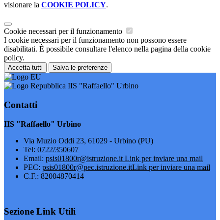
visionare la
COOKIE POLICY
.
Cookie necessari per il funzionamento
I cookie necessari per il funzionamento non possono essere
disabilitati. È possibile consultare l'elenco nella pagina della cookie
policy.
Accetta tutti
Salva le preferenze
IIS "Raffaello" Urbino
Contatti
IIS "Raffaello" Urbino
Via Muzio Oddi 23, 61029 - Urbino (PU)
Tel:
0722/350607
Email:
psis01800r@istruzione.it
Link per inviare una mail
PEC:
psis01800r@pec.istruzione.it
Link per inviare una mail
C.F.: 82004870414
Sezione Link Utili