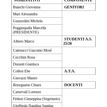
NOMINATIVO
COMPONENTE
Bianchi Giovanna
GENITORI
Mari Alessandra
Guazzolini Michela
Poggiaspalla Marcella
(PRESIDENTE)
STUDENTI
A.S.
Albero Marco
25/26
Catenacci Giacomo Mosè
Cecchini Rosa
Duranti Gianluca
Collesi Ebe
A.T.A.
Giavazzi Mauro
Benegiamo Chiara
DOCENTI
Carnevali Lorenzo
Feduzi Giuseppina (Segretario)
Gioffreda Natalina Santina