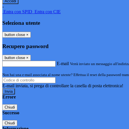
-
Entra con SPID
Entra con CIE
Seleziona utente
button close
×
Recupero password
button close
×
E-mail
Verrà inviato un messaggio all'indirizz
Non hai una e-mail associata al nome utente? Effettua il reset della password tram
E-mail inviata, si prega di controllare la casella di posta elettronica!
Errore
Chiudi
Successo
Chiudi
Informazione