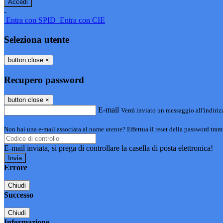
-
Entra con SPID
Entra con CIE
Seleziona utente
button close
×
Recupero password
button close
×
E-mail
Verrà inviato un messaggio all'indirizz
Non hai una e-mail associata al nome utente? Effettua il reset della password tram
E-mail inviata, si prega di controllare la casella di posta elettronica!
Errore
Chiudi
Successo
Chiudi
Informazione