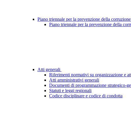
Piano triennale per la prevenzione della corruzione
Piano triennale per la prevenzione della cor
Atti generali
Riferimenti normativi su organizzazione e att
Atti amministrativi generali
Documenti di programmazione strategico-ge
Statuti e leggi regionali
Codice disciplinare e codice di condotta