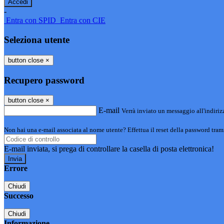
-
Entra con SPID
Entra con CIE
Seleziona utente
button close
×
Recupero password
button close
×
E-mail
Verrà inviato un messaggio all'indirizz
Non hai una e-mail associata al nome utente? Effettua il reset della password tram
E-mail inviata, si prega di controllare la casella di posta elettronica!
Errore
Chiudi
Successo
Chiudi
Informazione