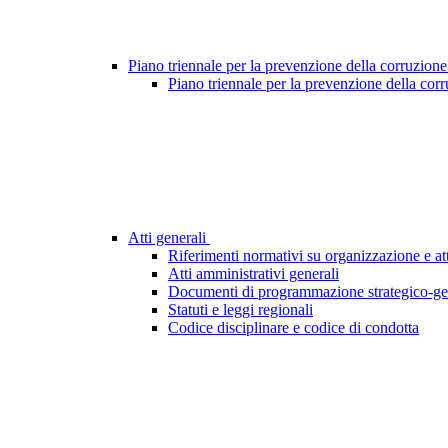
Piano triennale per la prevenzione della corruzione
Piano triennale per la prevenzione della cor
Atti generali
Riferimenti normativi su organizzazione e att
Atti amministrativi generali
Documenti di programmazione strategico-ge
Statuti e leggi regionali
Codice disciplinare e codice di condotta