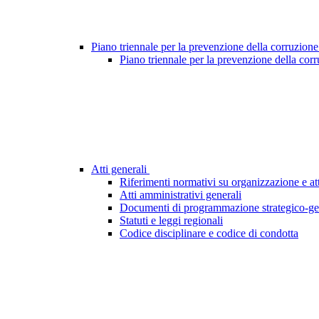
Piano triennale per la prevenzione della corruzione
Piano triennale per la prevenzione della cor
Atti generali
Riferimenti normativi su organizzazione e att
Atti amministrativi generali
Documenti di programmazione strategico-ge
Statuti e leggi regionali
Codice disciplinare e codice di condotta