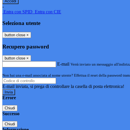
-
Entra con SPID
Entra con CIE
Seleziona utente
button close
×
Recupero password
button close
×
E-mail
Verrà inviato un messaggio all'indirizz
Non hai una e-mail associata al nome utente? Effettua il reset della password tram
E-mail inviata, si prega di controllare la casella di posta elettronica!
Errore
Chiudi
Successo
Chiudi
Informazione