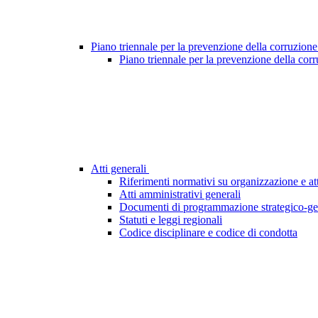
Piano triennale per la prevenzione della corruzione
Piano triennale per la prevenzione della cor
Atti generali
Riferimenti normativi su organizzazione e att
Atti amministrativi generali
Documenti di programmazione strategico-ge
Statuti e leggi regionali
Codice disciplinare e codice di condotta