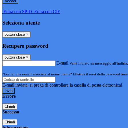
-
Entra con SPID
Entra con CIE
Seleziona utente
button close
×
Recupero password
button close
×
E-mail
Verrà inviato un messaggio all'indirizz
Non hai una e-mail associata al nome utente? Effettua il reset della password tram
E-mail inviata, si prega di controllare la casella di posta elettronica!
Errore
Chiudi
Successo
Chiudi
Informazione