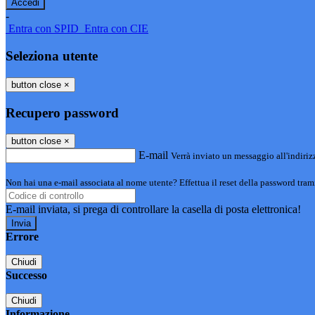
-
Entra con SPID
Entra con CIE
Seleziona utente
button close
×
Recupero password
button close
×
E-mail
Verrà inviato un messaggio all'indirizz
Non hai una e-mail associata al nome utente? Effettua il reset della password tram
E-mail inviata, si prega di controllare la casella di posta elettronica!
Errore
Chiudi
Successo
Chiudi
Informazione