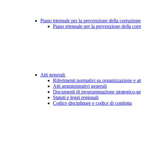
Piano triennale per la prevenzione della corruzione
Piano triennale per la prevenzione della cor
Atti generali
Riferimenti normativi su organizzazione e att
Atti amministrativi generali
Documenti di programmazione strategico-ge
Statuti e leggi regionali
Codice disciplinare e codice di condotta