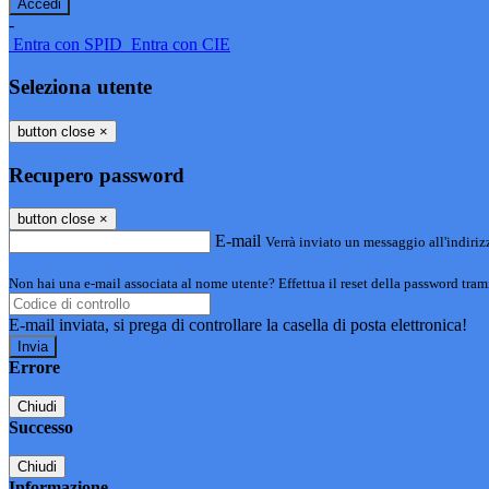
-
Entra con SPID
Entra con CIE
Seleziona utente
button close
×
Recupero password
button close
×
E-mail
Verrà inviato un messaggio all'indirizz
Non hai una e-mail associata al nome utente? Effettua il reset della password tram
E-mail inviata, si prega di controllare la casella di posta elettronica!
Errore
Chiudi
Successo
Chiudi
Informazione