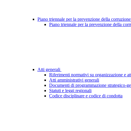
Piano triennale per la prevenzione della corruzione
Piano triennale per la prevenzione della cor
Atti generali
Riferimenti normativi su organizzazione e att
Atti amministrativi generali
Documenti di programmazione strategico-ge
Statuti e leggi regionali
Codice disciplinare e codice di condotta