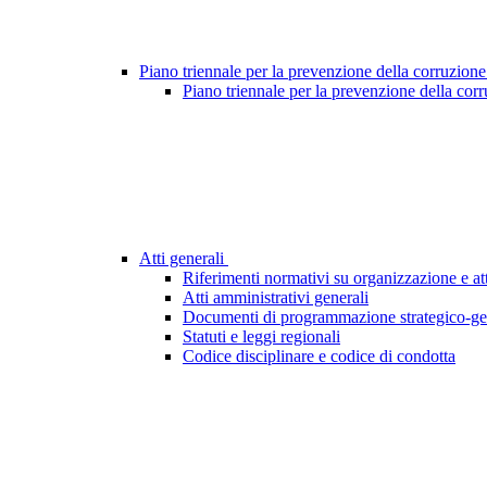
Piano triennale per la prevenzione della corruzione
Piano triennale per la prevenzione della cor
Atti generali
Riferimenti normativi su organizzazione e att
Atti amministrativi generali
Documenti di programmazione strategico-ge
Statuti e leggi regionali
Codice disciplinare e codice di condotta