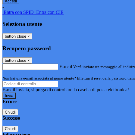
-
Entra con SPID
Entra con CIE
Seleziona utente
button close
×
Recupero password
button close
×
E-mail
Verrà inviato un messaggio all'indirizz
Non hai una e-mail associata al nome utente? Effettua il reset della password tram
E-mail inviata, si prega di controllare la casella di posta elettronica!
Errore
Chiudi
Successo
Chiudi
Informazione