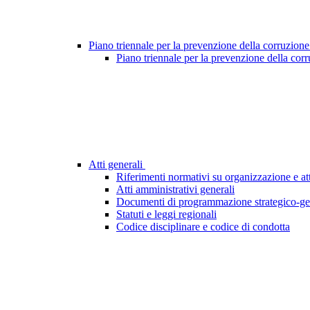
Piano triennale per la prevenzione della corruzione
Piano triennale per la prevenzione della cor
Atti generali
Riferimenti normativi su organizzazione e att
Atti amministrativi generali
Documenti di programmazione strategico-ge
Statuti e leggi regionali
Codice disciplinare e codice di condotta