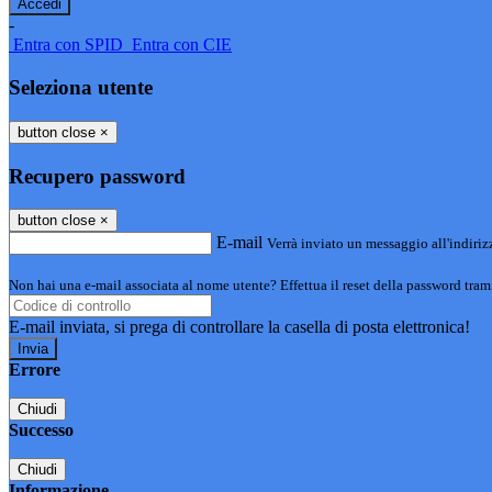
-
Entra con SPID
Entra con CIE
Seleziona utente
button close
×
Recupero password
button close
×
E-mail
Verrà inviato un messaggio all'indirizz
Non hai una e-mail associata al nome utente? Effettua il reset della password tram
E-mail inviata, si prega di controllare la casella di posta elettronica!
Errore
Chiudi
Successo
Chiudi
Informazione