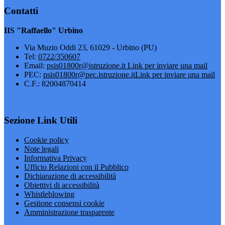
Contatti
IIS "Raffaello" Urbino
Via Muzio Oddi 23, 61029 - Urbino (PU)
Tel:
0722/350607
Email:
psis01800r@istruzione.it
Link per inviare una mail
PEC:
psis01800r@pec.istruzione.it
Link per inviare una mail
C.F.: 82004870414
Sezione Link Utili
Cookie policy
Note legali
Informativa Privacy
Ufficio Relazioni con il Pubblico
Dichiarazione di accessibilità
Obiettivi di accessibilità
Whistleblowing
Gestione consensi cookie
Amministrazione trasparente