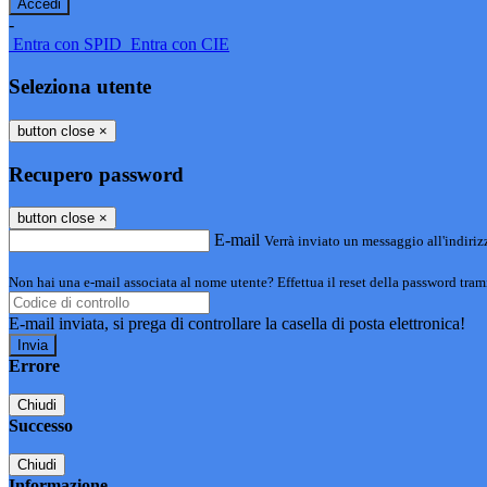
-
Entra con SPID
Entra con CIE
Seleziona utente
button close
×
Recupero password
button close
×
E-mail
Verrà inviato un messaggio all'indirizz
Non hai una e-mail associata al nome utente? Effettua il reset della password tram
E-mail inviata, si prega di controllare la casella di posta elettronica!
Errore
Chiudi
Successo
Chiudi
Informazione