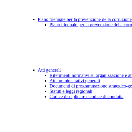
Piano triennale per la prevenzione della corruzione
Piano triennale per la prevenzione della cor
Atti generali
Riferimenti normativi su organizzazione e att
Atti amministrativi generali
Documenti di programmazione strategico-ge
Statuti e leggi regionali
Codice disciplinare e codice di condotta